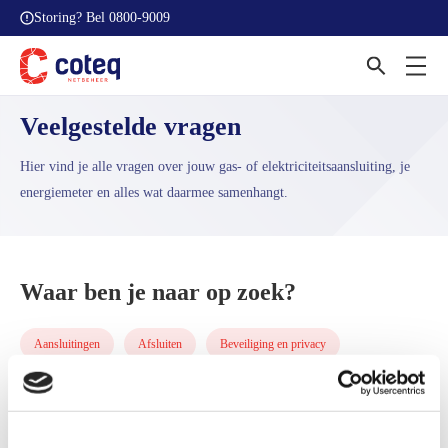
Storing? Bel
0800-9009
Home
Veelgestelde vragen
Veelgestelde vragen
Hier vind je alle vragen over jouw gas- of elektriciteitsaansluiting, je
energiemeter en alles wat daarmee samenhangt.
Waar ben je naar op zoek?
Aansluitingen
Afsluiten
Beveiliging en privacy
Congestie
Energierekening
Meter en meterstanden
Problemen met meter
Zelf energie opwekken