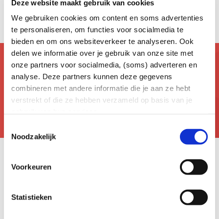
Deze website maakt gebruik van cookies
Jouw energievoorziening
Contact met Coteq
We gebruiken cookies om content en soms advertenties
te personaliseren, om functies voor socialmedia te
bieden en om ons websiteverkeer te analyseren. Ook
delen we informatie over je gebruik van onze site met
Niet gevonden wat je zocht?
onze partners voor socialmedia, (soms) adverteren en
analyse. Deze partners kunnen deze gegevens
Co helpt je graag met graven!
combineren met andere informatie die je aan ze hebt
verstrekt of die ze hebben verzameld op basis van je
gebruik van hun services.
Toestemmingsselectie
Noodzakelijk
Voorkeuren
Statistieken
Snel naar
Energie terugleveren als particulier